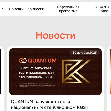
Реферальная
QUANTU
я
Помощь
Комиссии
программа
блог
Новости
30 декабря 2025
QUANTUM запускает торги
национальным стейблкоином KGST